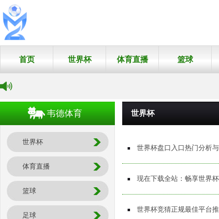
首页
世界杯
体育直播
篮球
韦德体育
世界杯
世界杯
世界杯盘口入口热门分析与
体育直播
现在下载全站：畅享世界杯
篮球
世界杯竞猜正规最佳平台推
足球