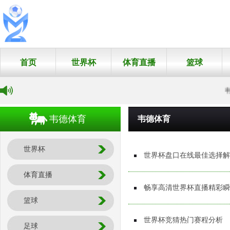
首页
世界杯
体育直播
篮球
韦德
韦德体育
韦德体育
世界杯
世界杯盘口在线最佳选择解
体育直播
畅享高清世界杯直播精彩瞬
篮球
世界杯竞猜热门赛程分析
足球