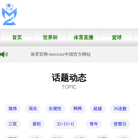
首页
世界杯
体育直播
篮球
韦德体育_韦德体育官网-betvictor中国官方网站
话题动态
TOPIC
激情
现在
合规性
网网
超越
26连败
三双
屋邨
32+15+11
青年
曾繁日